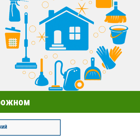
орожном
НИЙ