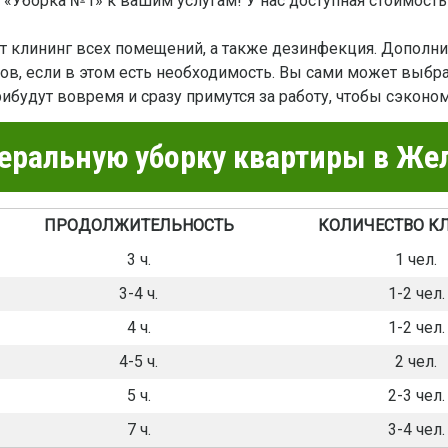
 «Уборка №1» к вашим услугам! У нас доступная стоимость 
ит клининг всех помещений, а также дезинфекция. Дополн
ов, если в этом есть необходимость. Вы сами может выбр
будут вовремя и сразу примутся за работу, чтобы сэконо
еральную уборку квартиры в Ж
ПРОДОЛЖИТЕЛЬНОСТЬ
КОЛИЧЕСТВО К
3 ч.
1 чел.
3-4 ч.
1-2 чел.
4 ч.
1-2 чел.
4-5 ч.
2 чел.
5 ч.
2-3 чел.
7 ч.
3-4 чел.